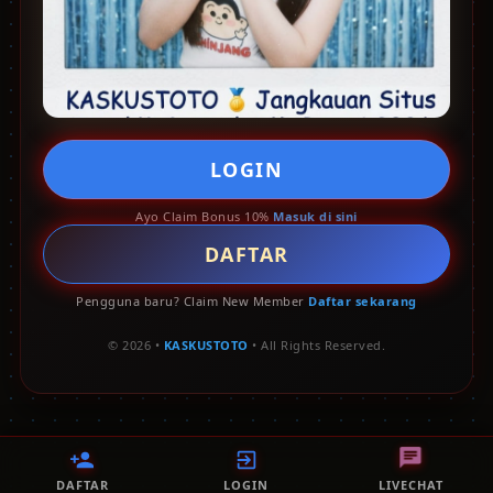
LOGIN
Ayo Claim Bonus 10%
Masuk di sini
DAFTAR
Pengguna baru? Claim New Member
Daftar sekarang
© 2026 •
KASKUSTOTO
• All Rights Reserved.
DAFTAR
LOGIN
LIVECHAT